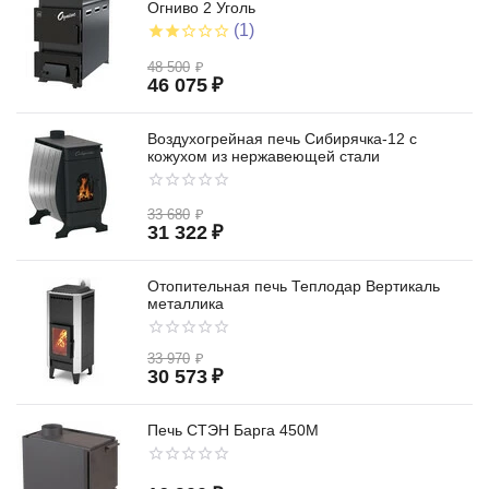
Огниво 2 Уголь
(1)
48 500
₽
46 075
₽
Воздухогрейная печь Сибирячка-12 с
кожухом из нержавеющей стали
33 680
₽
31 322
₽
Отопительная печь Теплодар Вертикаль
металлика
33 970
₽
30 573
₽
Печь СТЭН Барга 450М